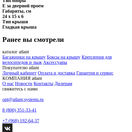
Тип опоры
E за дверной проем
Габариты, см
24 х 15 х 6
Тип крыши
Гладкая крыша
Ранее вы смотрели
каталог atlant
Багажники на крышу
Боксы на крышу
Крепления для
велосипедов и лыж
Аксессуары
Покупателю atlant
Личный кабинет
Оплата и доставка
Гарантия и сервис
КОМПАНИЯ atlant
О нас
Новости
Контакты
Дилерам
свяжитесь с нами
opt@atlant-systems.ru
8 (800) 351-33-41
+7 (968) 192-64-37